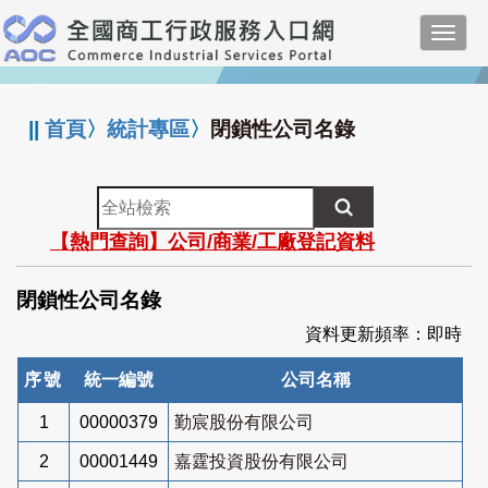
跳
Toggl
到
navig
主
:::
要
內
||
首頁
〉
統計專區
〉
閉鎖性公司名錄
容
全
站
【熱門查詢】公司/商業/工廠登記資料
檢
索
閉鎖性公司名錄
資料更新頻率：即時
序號
統一編號
公司名稱
1
00000379
勤宸股份有限公司
2
00001449
嘉霆投資股份有限公司