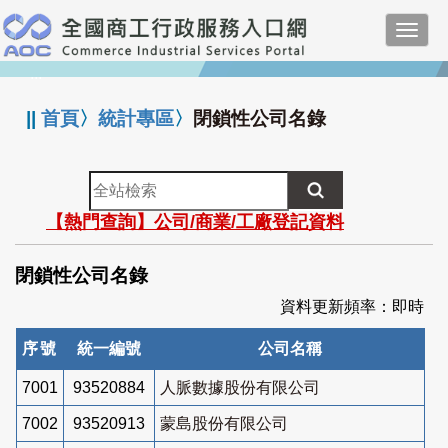
跳
Toggl
到
navig
主
:::
要
內
||
首頁
〉
統計專區
〉
閉鎖性公司名錄
容
全
站
【熱門查詢】公司/商業/工廠登記資料
檢
索
閉鎖性公司名錄
資料更新頻率：即時
序號
統一編號
公司名稱
7001
93520884
人脈數據股份有限公司
7002
93520913
蒙島股份有限公司