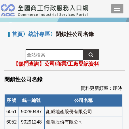
跳
Toggl
到
navig
主
:::
要
內
||
首頁
〉
統計專區
〉
閉鎖性公司名錄
容
全
站
【熱門查詢】公司/商業/工廠登記資料
檢
索
閉鎖性公司名錄
資料更新頻率：即時
序號
統一編號
公司名稱
6051
90290487
鉅威地產股份有限公司
6052
90291248
銀瀚股份有限公司