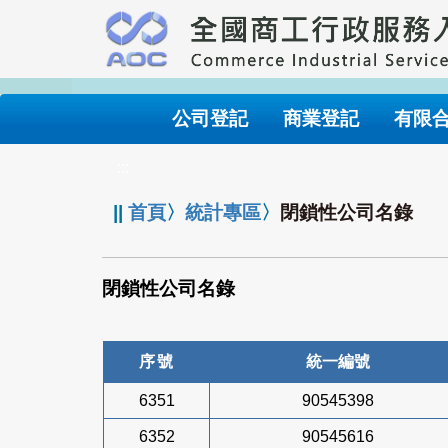
跳
到
主
要
內
公司登記
商業登記
有限
容
:::
||
首頁
〉
統計專區
〉
閉鎖性公司名錄
閉鎖性公司名錄
序號
統一編號
6351
90545398
6352
90545616