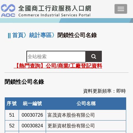
跳
Toggl
到
navig
主
:::
要
內
||
首頁
〉
統計專區
〉
閉鎖性公司名錄
容
全
站
【熱門查詢】公司/商業/工廠登記資料
檢
索
閉鎖性公司名錄
資料更新頻率：即時
序號
統一編號
公司名稱
51
00030726
富茂資本股份有限公司
52
00030824
更新資材股份有限公司