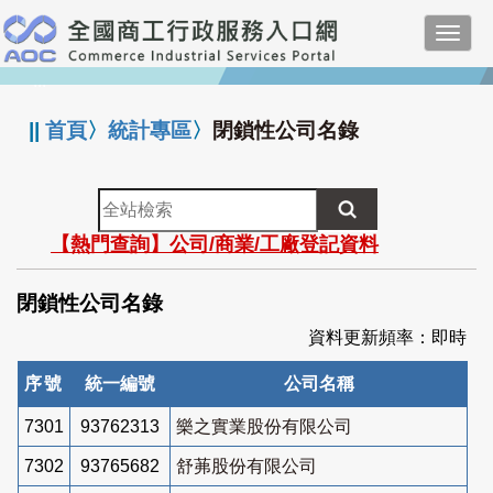
跳
Toggl
到
navig
主
:::
要
內
||
首頁
〉
統計專區
〉
閉鎖性公司名錄
容
全
站
【熱門查詢】公司/商業/工廠登記資料
檢
索
閉鎖性公司名錄
資料更新頻率：即時
序號
統一編號
公司名稱
7301
93762313
樂之實業股份有限公司
7302
93765682
舒茀股份有限公司