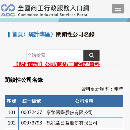
跳
Toggl
到
navig
主
:::
要
內
||
首頁
〉
統計專區
〉
閉鎖性公司名錄
容
全
站
【熱門查詢】公司/商業/工廠登記資料
檢
索
閉鎖性公司名錄
資料更新頻率：即時
序號
統一編號
公司名稱
101
00072437
康擎國際股份有限公司
102
00073793
昆兆益公益股份有限公司