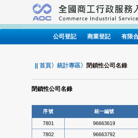
跳
到
主
要
內
公司登記
商業登記
有限
容
:::
||
首頁
〉
統計專區
〉
閉鎖性公司名錄
閉鎖性公司名錄
序號
統一編號
7801
96663619
7802
96663792