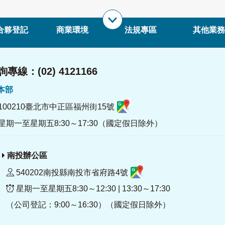
合夥登記
商業環境
法規專區
其他業務
專線：(02) 4121166
署本部
100210臺北市中正區福州街15號
星期一至星期五8:30～17:30（國定假日除外）
南投辦公區
540202南投縣南投市省府路4號
星期一至星期五8:30～12:30 | 13:30～17:30
（公司登記：9:00～16:30）（國定假日除外）