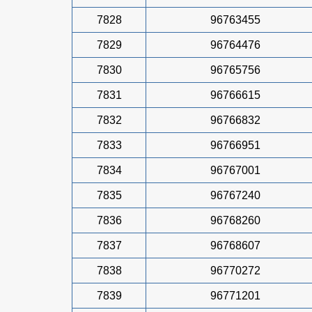
7828
96763455
7829
96764476
7830
96765756
7831
96766615
7832
96766832
7833
96766951
7834
96767001
7835
96767240
7836
96768260
7837
96768607
7838
96770272
7839
96771201