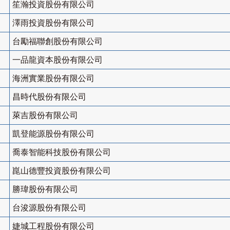
笙瀚投資股份有限公司
澤雨投資股份有限公司
台勵福聯創股份有限公司
一品龍資本股份有限公司
海洲實業股份有限公司
昌時代股份有限公司
萊吉股份有限公司
凱登能源股份有限公司
喬泰智能科技股份有限公司
崑山德豐投資股份有限公司
勝瑋股份有限公司
台浚源股份有限公司
婕城工程股份有限公司