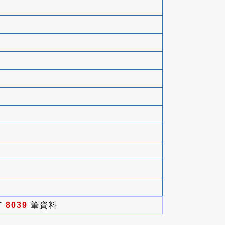
有
8039
筆資料