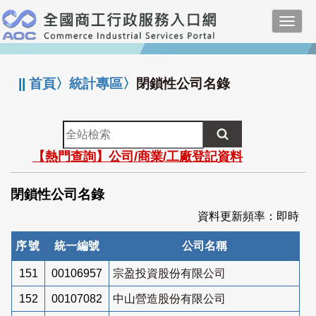
跳
Toggl
到
navig
主
:::
要
內
||
首頁
〉
統計專區
〉
閉鎖性公司名錄
容
全
站
【熱門查詢】公司/商業/工廠登記資料
檢
索
閉鎖性公司名錄
資料更新頻率：即時
序號
統一編號
公司名稱
151
00106957
宗盈投資股份有限公司
152
00107082
中山營造股份有限公司