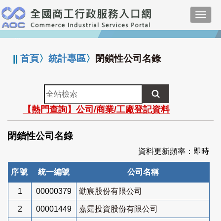
跳
Toggl
到
navig
主
:::
要
內
||
首頁
〉
統計專區
〉
閉鎖性公司名錄
容
全
站
【熱門查詢】公司/商業/工廠登記資料
檢
索
閉鎖性公司名錄
資料更新頻率：即時
序號
統一編號
公司名稱
1
00000379
勤宸股份有限公司
2
00001449
嘉霆投資股份有限公司