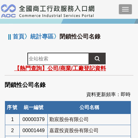
跳
Toggl
到
navig
主
:::
要
內
||
首頁
〉
統計專區
〉
閉鎖性公司名錄
容
全
站
【熱門查詢】公司/商業/工廠登記資料
檢
索
閉鎖性公司名錄
資料更新頻率：即時
序號
統一編號
公司名稱
1
00000379
勤宸股份有限公司
2
00001449
嘉霆投資股份有限公司