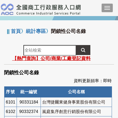
跳
Toggl
到
navig
主
:::
要
內
||
首頁
〉
統計專區
〉
閉鎖性公司名錄
容
全
站
【熱門查詢】公司/商業/工廠登記資料
檢
索
閉鎖性公司名錄
資料更新頻率：即時
序號
統一編號
公司名稱
6101
90331184
台灣捷爾東健身事業股份有限公司
6102
90332374
嵐庭集序創意行銷股份有限公司