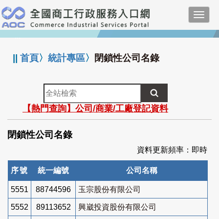
跳
Toggl
到
navig
主
:::
要
內
||
首頁
〉
統計專區
〉
閉鎖性公司名錄
容
全
站
【熱門查詢】公司/商業/工廠登記資料
檢
索
閉鎖性公司名錄
資料更新頻率：即時
序號
統一編號
公司名稱
5551
88744596
玉宗股份有限公司
5552
89113652
興崴投資股份有限公司