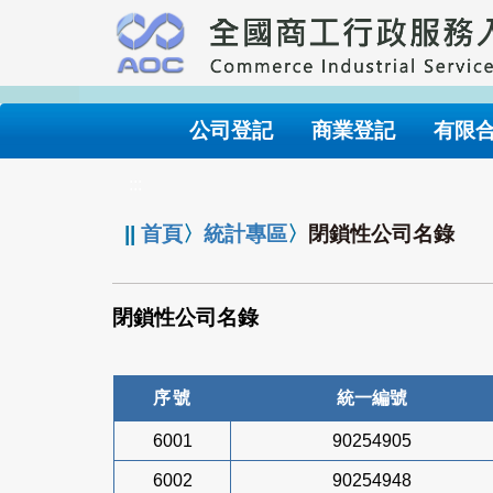
跳
到
主
要
內
公司登記
商業登記
有限
容
:::
||
首頁
〉
統計專區
〉
閉鎖性公司名錄
閉鎖性公司名錄
序號
統一編號
6001
90254905
6002
90254948