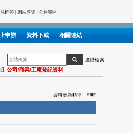
常見問答
|
網站導覽
|
公務專區
上申辦
資料下載
相關連結
全
進階檢索
站
】公司/商業/工廠登記資料
檢
索
資料更新頻率：即時