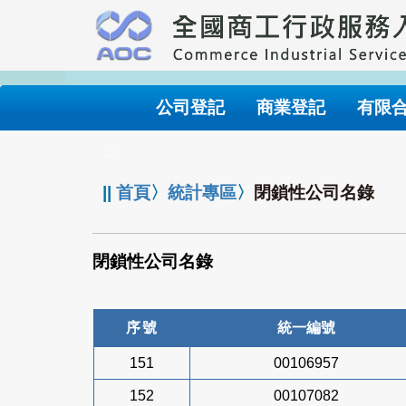
跳
到
主
要
內
公司登記
商業登記
有限
容
:::
||
首頁
〉
統計專區
〉
閉鎖性公司名錄
閉鎖性公司名錄
序號
統一編號
151
00106957
152
00107082