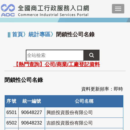
跳
Toggl
到
navig
主
:::
要
內
||
首頁
〉
統計專區
〉
閉鎖性公司名錄
容
全
站
【熱門查詢】公司/商業/工廠登記資料
檢
索
閉鎖性公司名錄
資料更新頻率：即時
序號
統一編號
公司名稱
6501
90648227
興皓投資股份有限公司
6502
90648232
吉皓投資股份有限公司