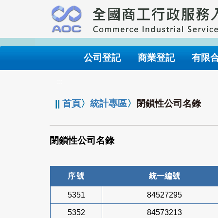
跳
到
主
要
內
公司登記
商業登記
有限
容
:::
||
首頁
〉
統計專區
〉
閉鎖性公司名錄
閉鎖性公司名錄
序號
統一編號
5351
84527295
5352
84573213