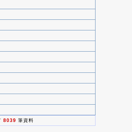
有
8039
筆資料