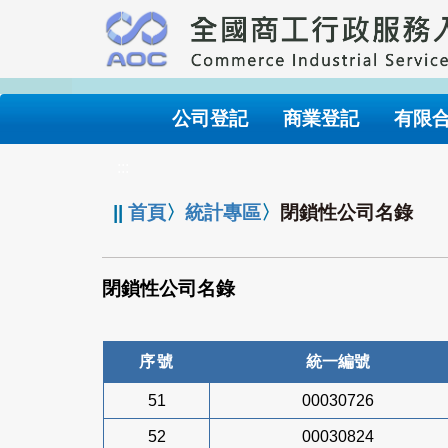
跳
到
主
要
內
公司登記
商業登記
有限
容
:::
||
首頁
〉
統計專區
〉
閉鎖性公司名錄
閉鎖性公司名錄
序號
統一編號
51
00030726
52
00030824