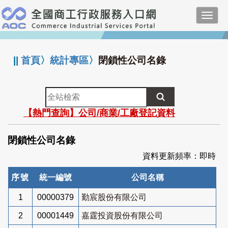
跳
Toggl
到
navig
主
:::
要
內
||
首頁
〉
統計專區
〉
閉鎖性公司名錄
容
全
站
【熱門查詢】公司/商業/工廠登記資料
檢
索
閉鎖性公司名錄
資料更新頻率：即時
序號
統一編號
公司名稱
1
00000379
勤宸股份有限公司
2
00001449
嘉霆投資股份有限公司