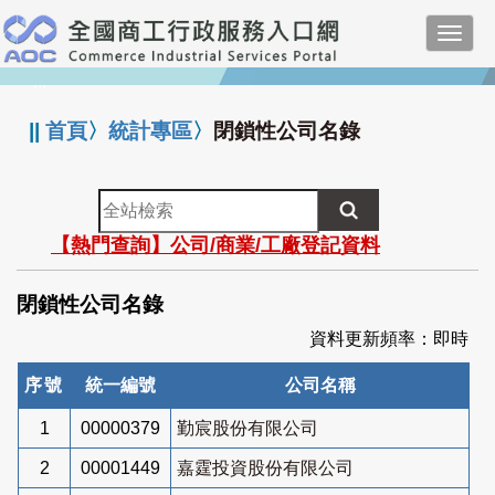
跳
Toggl
到
navig
主
:::
要
內
||
首頁
〉
統計專區
〉
閉鎖性公司名錄
容
全
站
【熱門查詢】公司/商業/工廠登記資料
檢
索
閉鎖性公司名錄
資料更新頻率：即時
序號
統一編號
公司名稱
1
00000379
勤宸股份有限公司
2
00001449
嘉霆投資股份有限公司