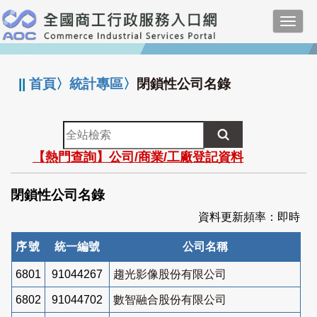
跳
Toggl
到
navig
主
:::
要
內
||
首頁
〉
統計專區
〉
閉鎖性公司名錄
容
全
站
【熱門查詢】公司/商業/工廠登記資料
檢
索
閉鎖性公司名錄
資料更新頻率：即時
序號
統一編號
公司名稱
6801
91044267
趨光影像股份有限公司
6802
91044702
數智融合股份有限公司