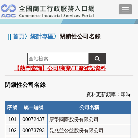
跳
Toggl
到
navig
主
:::
要
內
||
首頁
〉
統計專區
〉
閉鎖性公司名錄
容
全
站
【熱門查詢】公司/商業/工廠登記資料
檢
索
閉鎖性公司名錄
資料更新頻率：即時
序號
統一編號
公司名稱
101
00072437
康擎國際股份有限公司
102
00073793
昆兆益公益股份有限公司