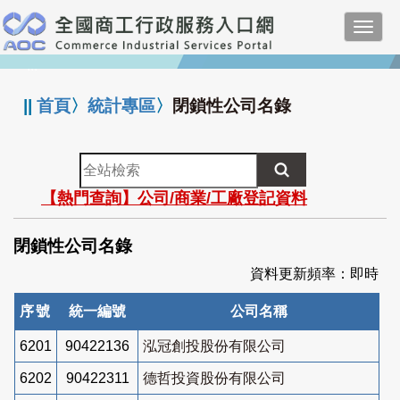
跳
Toggl
到
navig
主
:::
要
內
||
首頁
〉
統計專區
〉
閉鎖性公司名錄
容
全
站
【熱門查詢】公司/商業/工廠登記資料
檢
索
閉鎖性公司名錄
資料更新頻率：即時
序號
統一編號
公司名稱
6201
90422136
泓冠創投股份有限公司
6202
90422311
德哲投資股份有限公司