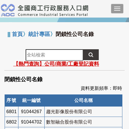
跳
Toggl
到
navig
主
:::
要
內
||
首頁
〉
統計專區
〉
閉鎖性公司名錄
容
全
站
【熱門查詢】公司/商業/工廠登記資料
檢
索
閉鎖性公司名錄
資料更新頻率：即時
序號
統一編號
公司名稱
6801
91044267
趨光影像股份有限公司
6802
91044702
數智融合股份有限公司