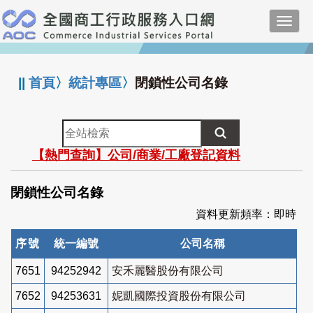
跳
Toggl
到
navig
主
:::
要
內
||
首頁
〉
統計專區
〉
閉鎖性公司名錄
容
全
站
【熱門查詢】公司/商業/工廠登記資料
檢
索
閉鎖性公司名錄
資料更新頻率：即時
序號
統一編號
公司名稱
7651
94252942
安禾麗醫股份有限公司
7652
94253631
妮凱國際投資股份有限公司