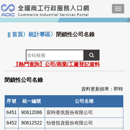
跳
Toggl
到
navig
主
:::
要
內
||
首頁
〉
統計專區
〉
閉鎖性公司名錄
容
全
站
【熱門查詢】公司/商業/工廠登記資料
檢
索
閉鎖性公司名錄
資料更新頻率：即時
序號
統一編號
公司名稱
6451
90612086
宸時香筑股份有限公司
6452
90612522
怡發投資股份有限公司