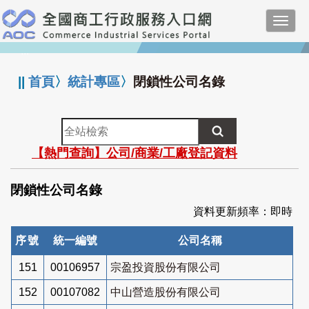
跳
Toggl
到
navig
主
:::
要
內
||
首頁
〉
統計專區
〉
閉鎖性公司名錄
容
全
站
【熱門查詢】公司/商業/工廠登記資料
檢
索
閉鎖性公司名錄
資料更新頻率：即時
序號
統一編號
公司名稱
151
00106957
宗盈投資股份有限公司
152
00107082
中山營造股份有限公司