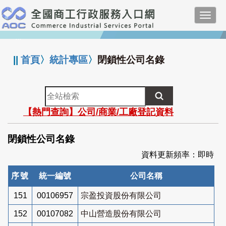
跳
Toggl
到
navig
主
:::
要
內
||
首頁
〉
統計專區
〉
閉鎖性公司名錄
容
全
站
【熱門查詢】公司/商業/工廠登記資料
檢
索
閉鎖性公司名錄
資料更新頻率：即時
序號
統一編號
公司名稱
151
00106957
宗盈投資股份有限公司
152
00107082
中山營造股份有限公司