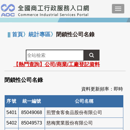
跳
Toggl
到
navig
主
:::
要
內
||
首頁
〉
統計專區
〉
閉鎖性公司名錄
容
全
站
【熱門查詢】公司/商業/工廠登記資料
檢
索
閉鎖性公司名錄
資料更新頻率：即時
序號
統一編號
公司名稱
5401
85049068
煎豐食客食品股份有限公司
5402
85049573
慈梅實業股份有限公司