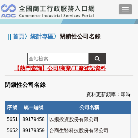
跳
Toggl
到
navig
主
:::
要
內
||
首頁
〉
統計專區
〉
閉鎖性公司名錄
容
全
站
【熱門查詢】公司/商業/工廠登記資料
檢
索
閉鎖性公司名錄
資料更新頻率：即時
序號
統一編號
公司名稱
5651
89179458
以揚投資股份有限公司
5652
89179859
台商生醫科技股份有限公司