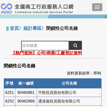
跳
Toggl
到
navig
主
:::
要
內
||
首頁
〉
統計專區
〉
閉鎖性公司名錄
容
全
站
【熱門查詢】公司/商業/工廠登記資料
檢
索
閉鎖性公司名錄
資料更新頻率：即時
序號
統一編號
公司名稱
6251
90460861
宇航投資股份有限公司
6252
90462869
通達義投資股份有限公司