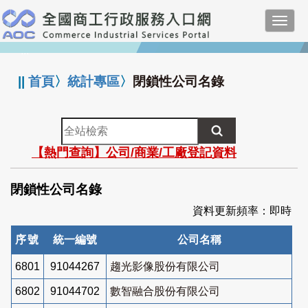
跳
Toggl
到
navig
主
:::
要
內
||
首頁
〉
統計專區
〉
閉鎖性公司名錄
容
全
站
【熱門查詢】公司/商業/工廠登記資料
檢
索
閉鎖性公司名錄
資料更新頻率：即時
序號
統一編號
公司名稱
6801
91044267
趨光影像股份有限公司
6802
91044702
數智融合股份有限公司