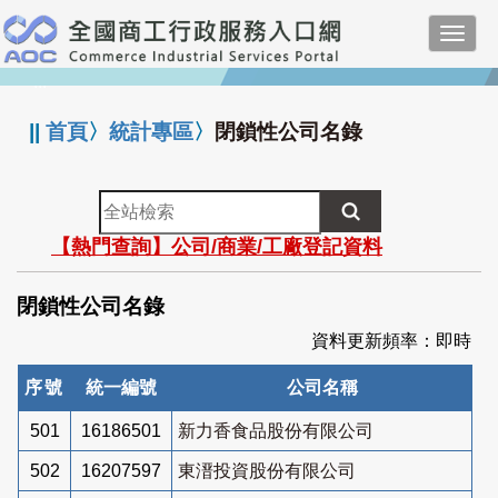
跳
Toggl
到
navig
主
:::
要
內
||
首頁
〉
統計專區
〉
閉鎖性公司名錄
容
全
站
【熱門查詢】公司/商業/工廠登記資料
檢
索
閉鎖性公司名錄
資料更新頻率：即時
序號
統一編號
公司名稱
501
16186501
新力香食品股份有限公司
502
16207597
東溍投資股份有限公司