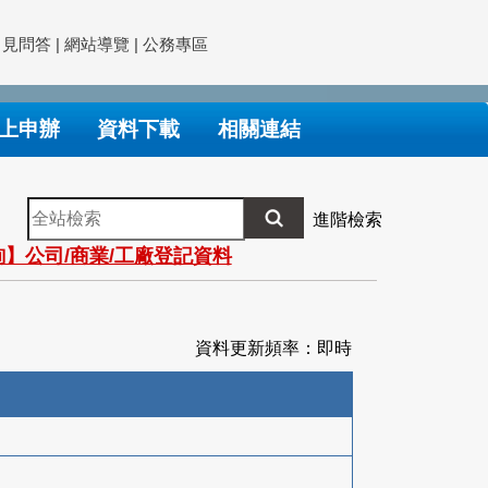
常見問答
|
網站導覽
|
公務專區
上申辦
資料下載
相關連結
全
進階檢索
站
】公司/商業/工廠登記資料
檢
索
資料更新頻率：即時