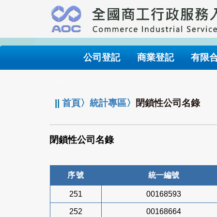
跳
到
主
要
內
公司登記
商業登記
有限
容
:::
||
首頁
〉
統計專區
〉
閉鎖性公司名錄
閉鎖性公司名錄
序號
統一編號
251
00168593
252
00168664