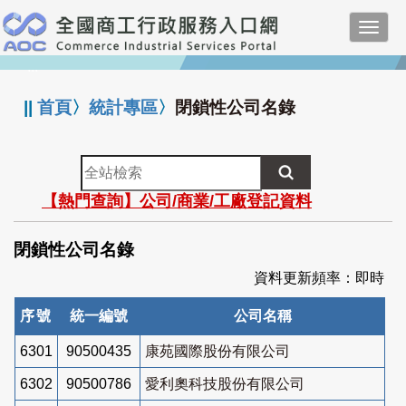
跳
Toggl
到
navig
主
:::
要
內
||
首頁
〉
統計專區
〉
閉鎖性公司名錄
容
全
站
【熱門查詢】公司/商業/工廠登記資料
檢
索
閉鎖性公司名錄
資料更新頻率：即時
序號
統一編號
公司名稱
6301
90500435
康苑國際股份有限公司
6302
90500786
愛利奧科技股份有限公司