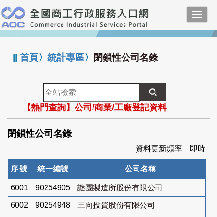
跳
Toggl
到
navig
主
:::
要
內
||
首頁
〉
統計專區
〉
閉鎖性公司名錄
容
全
站
【熱門查詢】公司/商業/工廠登記資料
檢
索
閉鎖性公司名錄
資料更新頻率：即時
序號
統一編號
公司名稱
6001
90254905
謎團製造所股份有限公司
6002
90254948
三向投資股份有限公司