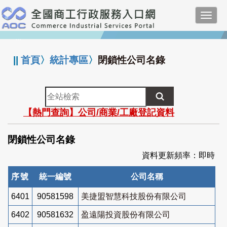
跳
Toggl
到
navig
主
:::
要
內
||
首頁
〉
統計專區
〉
閉鎖性公司名錄
容
全
站
【熱門查詢】公司/商業/工廠登記資料
檢
索
閉鎖性公司名錄
資料更新頻率：即時
序號
統一編號
公司名稱
6401
90581598
美捷盟智慧科技股份有限公司
6402
90581632
盈遠陽投資股份有限公司