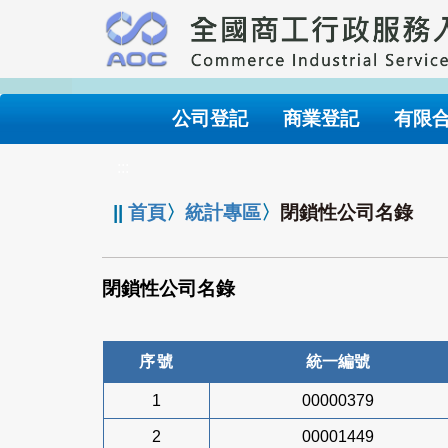
跳
到
主
要
內
公司登記
商業登記
有限
容
:::
||
首頁
〉
統計專區
〉
閉鎖性公司名錄
閉鎖性公司名錄
序號
統一編號
1
00000379
2
00001449