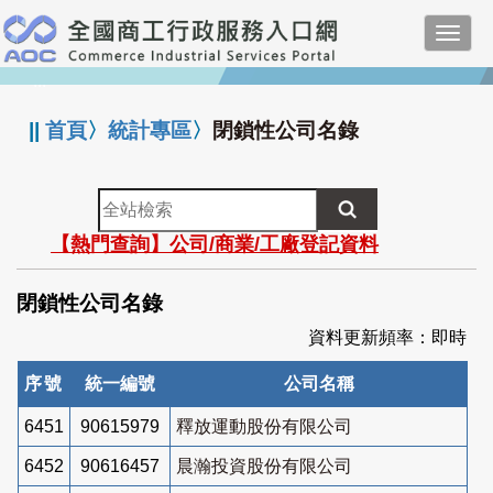
跳
Toggl
到
navig
主
:::
要
內
||
首頁
〉
統計專區
〉
閉鎖性公司名錄
容
全
站
【熱門查詢】公司/商業/工廠登記資料
檢
索
閉鎖性公司名錄
資料更新頻率：即時
序號
統一編號
公司名稱
6451
90615979
釋放運動股份有限公司
6452
90616457
晨瀚投資股份有限公司