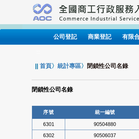
跳
到
主
要
內
公司登記
商業登記
有限
容
:::
||
首頁
〉
統計專區
〉
閉鎖性公司名錄
閉鎖性公司名錄
序號
統一編號
6301
90504880
6302
90506037