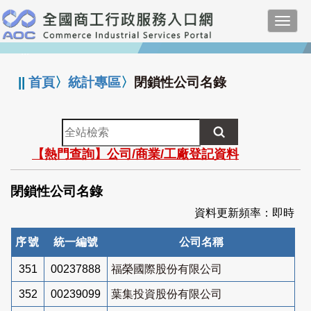
跳
Toggl
到
navig
主
:::
要
內
||
首頁
〉
統計專區
〉
閉鎖性公司名錄
容
全
站
【熱門查詢】公司/商業/工廠登記資料
檢
索
閉鎖性公司名錄
資料更新頻率：即時
序號
統一編號
公司名稱
351
00237888
福榮國際股份有限公司
352
00239099
葉集投資股份有限公司