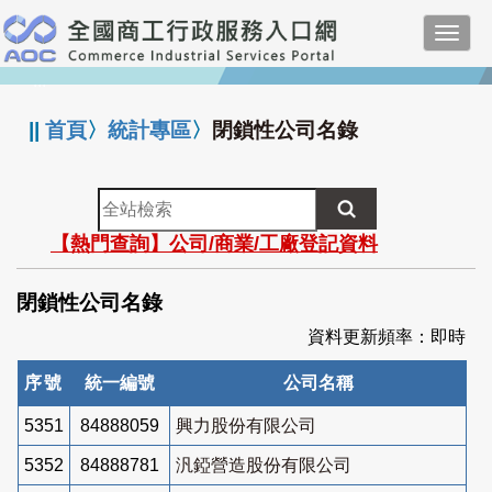
跳
Toggl
到
navig
主
:::
要
內
||
首頁
〉
統計專區
〉
閉鎖性公司名錄
容
全
站
【熱門查詢】公司/商業/工廠登記資料
檢
索
閉鎖性公司名錄
資料更新頻率：即時
序號
統一編號
公司名稱
5351
84888059
興力股份有限公司
5352
84888781
汎錏營造股份有限公司