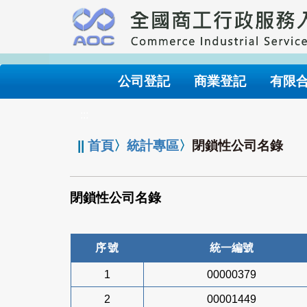
跳
到
主
要
內
公司登記
商業登記
有限
容
:::
||
首頁
〉
統計專區
〉
閉鎖性公司名錄
閉鎖性公司名錄
序號
統一編號
1
00000379
2
00001449