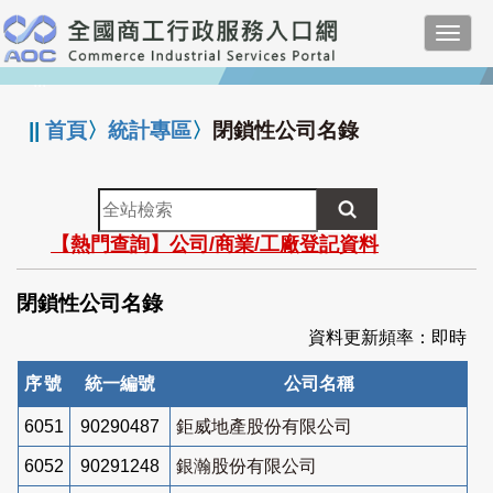
跳
Toggl
到
navig
主
:::
要
內
||
首頁
〉
統計專區
〉
閉鎖性公司名錄
容
全
站
【熱門查詢】公司/商業/工廠登記資料
檢
索
閉鎖性公司名錄
資料更新頻率：即時
序號
統一編號
公司名稱
6051
90290487
鉅威地產股份有限公司
6052
90291248
銀瀚股份有限公司