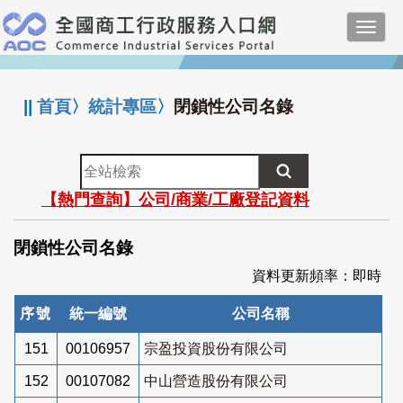
跳
Toggl
到
navig
主
:::
要
內
||
首頁
〉
統計專區
〉
閉鎖性公司名錄
容
全
站
【熱門查詢】公司/商業/工廠登記資料
檢
索
閉鎖性公司名錄
資料更新頻率：即時
序號
統一編號
公司名稱
151
00106957
宗盈投資股份有限公司
152
00107082
中山營造股份有限公司