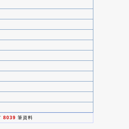
有
8039
筆資料