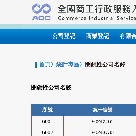
跳
到
主
要
內
公司登記
商業登記
有限
容
:::
||
首頁
〉
統計專區
〉
閉鎖性公司名錄
閉鎖性公司名錄
序號
統一編號
6001
90242465
6002
90243730