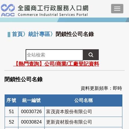
跳
Toggl
到
navig
主
:::
要
內
||
首頁
〉
統計專區
〉
閉鎖性公司名錄
容
全
站
【熱門查詢】公司/商業/工廠登記資料
檢
索
閉鎖性公司名錄
資料更新頻率：即時
序號
統一編號
公司名稱
51
00030726
富茂資本股份有限公司
52
00030824
更新資材股份有限公司