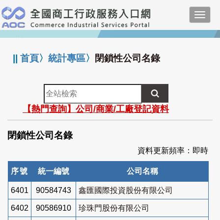
跳
Toggl
到
navig
主
:::
要
內
||
首頁
〉
統計專區
〉
閉鎖性公司名錄
容
全
站
【熱門查詢】公司/商業/工廠登記資料
檢
索
閉鎖性公司名錄
資料更新頻率：即時
序號
統一編號
公司名稱
6401
90584743
鑫匯國際投資股份有限公司
6402
90586910
珍珠門股份有限公司