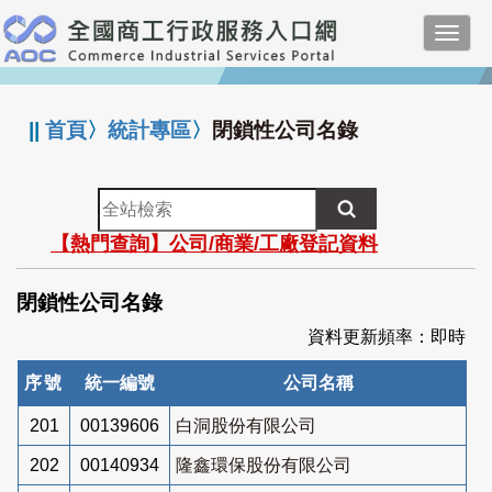
跳
Toggl
到
navig
主
:::
要
內
||
首頁
〉
統計專區
〉
閉鎖性公司名錄
容
全
站
【熱門查詢】公司/商業/工廠登記資料
檢
索
閉鎖性公司名錄
資料更新頻率：即時
序號
統一編號
公司名稱
201
00139606
白洞股份有限公司
202
00140934
隆鑫環保股份有限公司