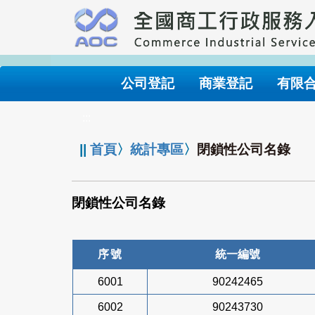
跳
到
主
要
內
公司登記
商業登記
有限
容
:::
||
首頁
〉
統計專區
〉
閉鎖性公司名錄
閉鎖性公司名錄
序號
統一編號
6001
90242465
6002
90243730