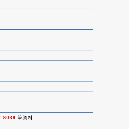
有
8039
筆資料